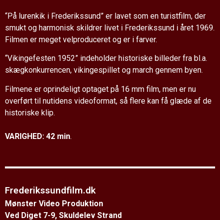
“På lurenkik i Frederikssund” er lavet
som en turistfilm, der
smukt og
harmonisk skildrer livet i Frederiks
sund i året 1969.
Filmen er meget
velproduceret og er i farver.
“Vikingefesten 1952” indeholder
historiske billeder fra bl.a.
skæg
konkurrencen, vikingespillet og
march gennem byen.
Filmene er oprindeligt optaget på 16
mm film, men er nu
overført til
nutidens videoformat, så flere kan
få glæde af de
historiske klip.
VARIGHED: 42 min
.
Frederikssundfilm.dk
Mønster Video Produktion
Ved Diget 7-9, Skuldelev Strand