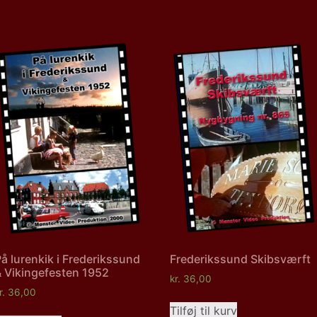
å lurenkik i Frederikssund
Frederikssund Skibsværft
& Vikingefesten 1952
kr.
36,00
r.
36,00
Tilføj til kurv