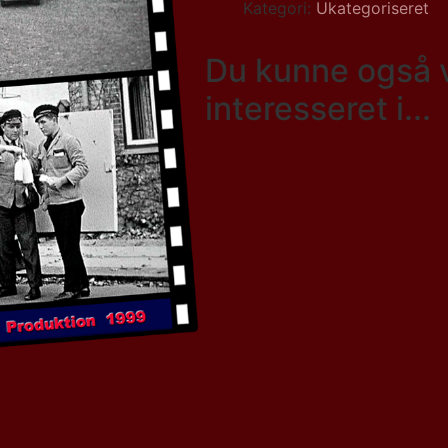
Kategori:
Ukategoriseret
Du kunne også 
interesseret i...