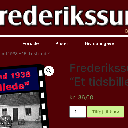
Forside
Priser
Giv som gave
nd 1938 – “Et tidsbillede”
Frederikss
“Et tidsbil
kr.
36,00
Tilføj til kurv