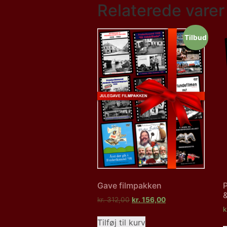
Relaterede varer
Tilbud
Gave filmpakken
P
kr.
312,00
kr.
156,00
k
Tilføj til kurv